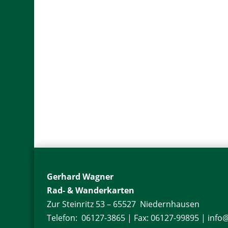
Gerhard Wagner
Rad- & Wanderkarten
Zur Steinritz 53 –
65527 Niedernhausen
Telefon: 06127-3865 | Fax: 06127-99895 | info