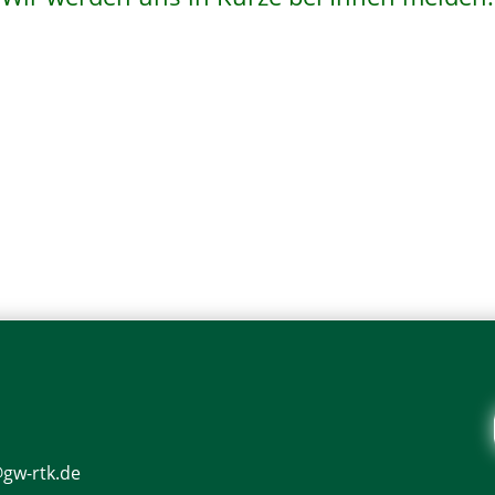
@gw-rtk.de