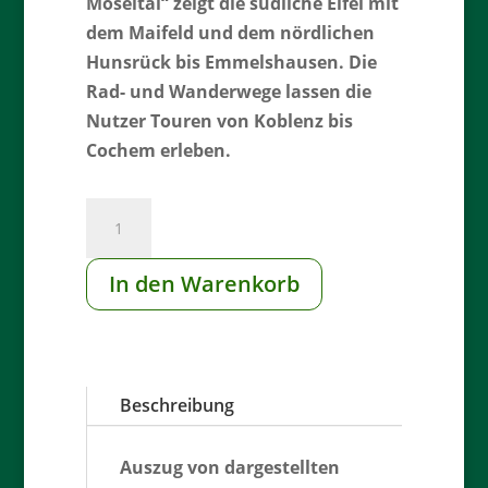
Moseltal“ zeigt die südliche Eifel mit
dem Maifeld und dem nördlichen
Hunsrück bis Emmelshausen. Die
Rad- und Wanderwege lassen die
Nutzer Touren von Koblenz bis
Cochem erleben.
504
Unteres
Moseltal/Maifeld
In den Warenkorb
Menge
Beschreibung
Auszug von dargestellten